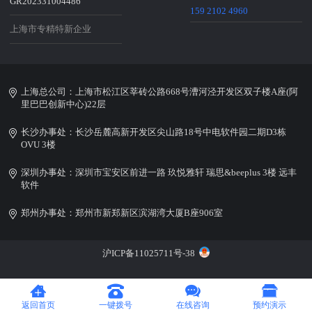
GR202331004486
159 2102 4960
上海市专精特新企业
上海总公司：上海市松江区莘砖公路668号漕河泾开发区双子楼A座(阿
里巴巴创新中心)22层
长沙办事处：长沙岳麓高新开发区尖山路18号中电软件园二期D3栋
OVU 3楼
深圳办事处：深圳市宝安区前进一路 玖悦雅轩 瑞思&beeplus 3楼 远丰
软件
郑州办事处：郑州市新郑新区滨湖湾大厦B座906室
沪ICP备11025711号-38
返回首页
一键拨号
在线咨询
预约演示