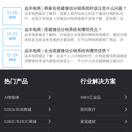
百，每...
远丰电商 | 商家在搭建微信分销系统时该注意什么问题？
11-16
远丰电商最近了解到：需要人都开始加入到这个微信分销的队伍
2018
中，但是又有很多人对微信分销系统都不是很了解，其实呢！这种
销售系...
远丰电商 | 搭建微信分销系统有哪些亮点？
11-15
远丰电商最近了解到，分销是企业喜爱的网络营销模式。微信分销
2018
系统是当前业务发展的主要趋势。它可以帮助商家推广商品，并迅
速提...
远丰电商 | 企业搭建微信分销系统有哪些优势？
11-19
远丰电商最近了解：在这个人人分销的时代，分销是微信商城激励
2018
消费者转变成为推客的渠道之一，不少中小企业都接触过微信分销
系统...
热门产品
行业解决方案
AI智能体
MRO工业品
S2B2b/B2B商城
医药医疗
S2B2C/B2B2C商城
家居建材