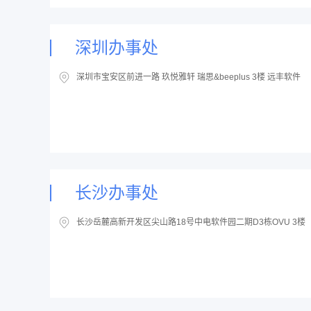
深圳办事处
深圳市宝安区前进一路 玖悦雅轩 瑞思&beeplus 3楼 远丰软件
长沙办事处
长沙岳麓高新开发区尖山路18号中电软件园二期D3栋OVU 3楼