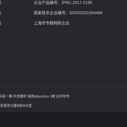
们
企业产品编号：沪RC-2017-2195
态
高新技术企业编号：GR202331004486
讯
上海市专精特新企业
一路 玖悦雅轩 瑞思&beeplus 3楼 远丰软件
滨湖湾大厦B座906室