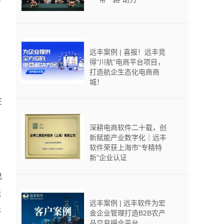
远丰案例 | 喜报！远丰竞
得“川航”电商平台项目，
打造航企生态化电商商
城！
在
深耕电商软件二十载，创
新赋能产业数字化｜远丰
软件荣获上海市“专精特
新”企业认证
己
境
远丰案例 | 远丰软件为宏
不
金企业管理打造B2B农产
品交易撮合平台