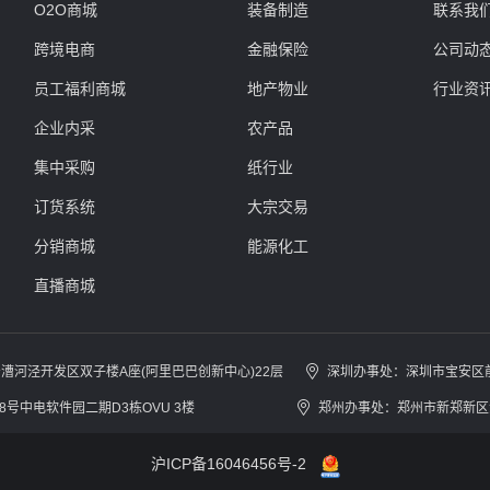
O2O商城
装备制造
联系我
跨境电商
金融保险
公司动
员工福利商城
地产物业
行业资
企业内采
农产品
集中采购
纸行业
订货系统
大宗交易
分销商城
能源化工
直播商城
漕河泾开发区双子楼A座(阿里巴巴创新中心)22层
深圳办事处：
深圳市宝安区前进
号中电软件园二期D3栋OVU 3楼
郑州办事处：
郑州市新郑新区
沪ICP备16046456号-2